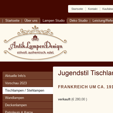
Startseite
Kontakt
Kaufabw
Startseite
Über uns
Lampen Studio
Deko Studio
Leistung/Ref
Aktuelle Info's
Vorschau 2023
FRANKREICH UM CA. 19
Tischlampen / Stehlampen
Wandlampen
verkauft
(€ 280,00 )
Deckenlampen
Petroleum & Kerze