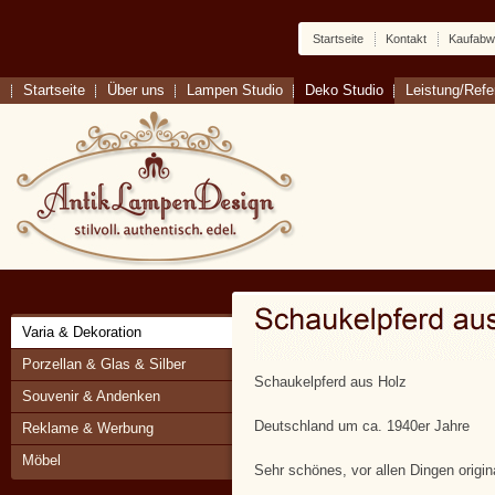
Startseite
Kontakt
Kaufabw
Startseite
Über uns
Lampen Studio
Deko Studio
Leistung/Ref
Varia & Dekoration
Porzellan & Glas & Silber
Schaukelpferd aus Holz
Souvenir & Andenken
Deutschland um ca. 1940er Jahre
Reklame & Werbung
Möbel
Sehr schönes, vor allen Dingen origin