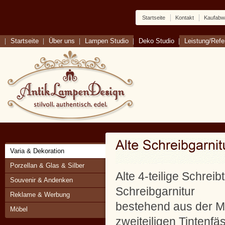
Startseite
Kontakt
Kaufabw
Startseite
Über uns
Lampen Studio
Deko Studio
Leistung/Ref
Varia & Dekoration
Porzellan & Glas & Silber
Alte 4-teilige Schreibt
Souvenir & Andenken
Schreibgarnitur
Reklame & Werbung
bestehend aus der M
Möbel
zweiteiligen Tintenf